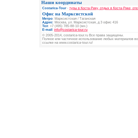
Наши координаты
Costarica-Tour
-
туры в Коста-Рику, отдых в Коста-Рике, от
Офис на Марксистской
Метро
: Марксистская / Таганская
Адрес
: Москва, ул. Марксистская, д 3 офис 416
Тел
: +7 (495) 785-88-10 (мн.)
E-mail
:
info@costarica-tour.ru
© 2005-2014, costarica-tour.ru Все права защищены.
Полное или частичное использование любых материалов во
ссылке на www.costarica-tour.ru!