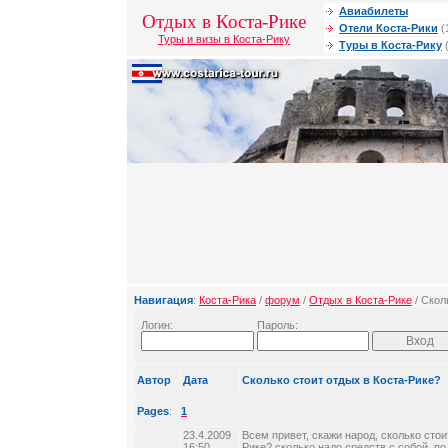
Авиабилеты
Отдых в Коста-Рике
Отели Коста-Рики
(
Туры и визы в Коста-Рику
Туры в Коста-Рику
(
Навигация
:
Коста-Рика
/
форум
/
Отдых в Коста-Рике
/ Скол
Логин:
Пароль:
Автор
Дата
Сколько стоит отдых в Коста-Рике?
Pages
:
1
23.4.2009
Всем привет, скажи народ, сколько стои
16:50
Рике? сколько надо средств с собой, п