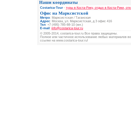
Наши координаты
Costarica-Tour
-
туры в Коста-Рику, отдых в Коста-Рике, от
Офис на Марксистской
Метро
: Марксистская / Таганская
Адрес
: Москва, ул. Марксистская, д 3 офис 416
Тел
: +7 (495) 785-88-10 (мн.)
E-mail
:
info@costarica-tour.ru
© 2005-2014, costarica-tour.ru Все права защищены.
Полное или частичное использование любых материалов во
ссылке на www.costarica-tour.ru!